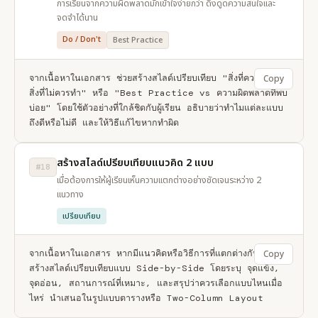
การเรียนจากความผิดพลาดมักเข้าใจง่ายกว่า ดึงดูดความสนใจและ
จดจำได้นาน
Do / Don't
Best Practice
จากเนื้อหาในเอกสาร ช่วยสร้างสไลด์เปรียบเทียบ "สิ่งที่ควรทำ vs 
Copy
สิ่งที่ไม่ควรทำ" หรือ "Best Practice vs ความผิดพลาดที่พบ
บ่อย" โดยใช้ตัวอย่างที่ใกล้ชิดกับผู้เรียน อธิบายว่าทำไมแต่ละแบบ
ถึงดีหรือไม่ดี และให้วิธีแก้ไขหากทำผิด
สร้างสไลด์เปรียบเทียบแนวคิด 2 แบบ
#18
เมื่อต้องการให้ผู้เรียนเห็นความแตกต่างอย่างชัดเจนระหว่าง 2
แนวทาง
เปรียบเทียบ
จากเนื้อหาในเอกสาร หากมีแนวคิดหรือวิธีการที่แตกต่างกัน ช่วย
Copy
สร้างสไลด์เปรียบเทียบแบบ Side-by-Side โดยระบุ จุดแข็ง, 
จุดอ่อน, สถานการณ์ที่เหมาะ, และสรุปว่าควรเลือกแบบไหนเมื่อ
ไหร่ นำเสนอในรูปแบบตารางหรือ Two-Column Layout