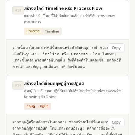
สร้างสไลด์ Timeline หรือ Process Flow
#19
เหมาะสำหรับเนื้อหาที่มีลำดับขั้นตอนชัดเจน ทำให้เห็นภาพรวมของ
กระบวนการ
Process
Timeline
จากเนื้อหาในเอกสารที่มีขั้นตอนหรือลำดับเหตุการณ์ ช่วยสร้าง
Copy
สไลด์ในรูปแบบ Timeline หรือ Process Flow โดยระบุ
แต่ละขั้นตอนพร้อมคำอธิบายสั้น สิ่งที่ต้องทำในแต่ละขั้น ผลลัพธ์ที่
ควรได้ และสัญญาณเตือนหากทำผิดขั้นตอน
สร้างสไลด์เชื่อมทฤษฎีสู่การปฏิบัติ
#20
ช่วยผู้เรียนเห็นว่าทฤษฎีที่เรียนนำไปใช้จริงอย่างไร ลดช่องว่างระหว่าง
Knowing กับ Doing
ทฤษฎี → ปฏิบัติ
จากทฤษฎีหรือหลักการในเอกสาร ช่วยสร้างสไลด์ที่แสดงการเชื่อม
Copy
จากทฤษฎีสู่การปฏิบัติ โดยแต่ละทฤษฎีระบุ: หลักการคืออะไร, 
ตัวอย่างในชีวิตจริง, วิธีนำไปใช้ในงาน/ห้องเรียน, และสิ่งที่ผู้เรียน