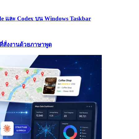
Code และ Codex บน Windows Taskbar
่สั่งงานด้วยภาษาพูด