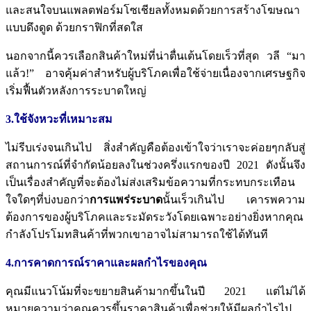
และสนใจบนแพลตฟอร์มโซเชียลทั้งหมดด้วยการสร้างโฆษณา
แบบดึงดูด
ด้วยกราฟิกที่สดใส
นอกจากนี้ควรเลือกสินค้าใหม่ที่น่าตื่นเต้นโดยเร็วที่สุด
วลี
“
มา
แล้ว
!”
อาจคุ้มค่าสำหรับผู้บริโภคเพื่อใช้จ่ายเนื่องจากเศรษฐกิจ
เริ่มฟื้นตัวหลังการระบาดใหญ่
3.ใช้จังหวะที่เหมาะสม
ไม่รีบเร่งจนเกินไป
สิ่งสำคัญคือต้องเข้าใจว่าเราจะค่อยๆกลับสู่
สถานการณ์ที่จำกัดน้อยลงในช่วงครึ่งแรกของปี
2021
ดังนั้นจึง
เป็นเรื่องสำคัญที่จะต้องไม่ส่งเสริมข้อความที่กระทบกระเทือน
ใจใดๆที่บ่งบอกว่า
การแพร่ระบาด
นั้นเร็วเกินไป
เคารพความ
ต้องการของผู้บริโภคและระมัดระวังโดยเฉพาะอย่างยิ่งหากคุณ
กำลังโปรโมทสินค้าที่พวกเขาอาจไม่สามารถใช้ได้ทันที
4.การคาดการณ์ราคาและผลกำไรของคุณ
คุณมีแนวโน้มที่จะขยายสินค้ามากขึ้นในปี
2021
แต่ไม่ได้
หมายความว่าคุณควรขึ้นราคาสินค้าเพื่อช่วยให้มีผลกำไรไป