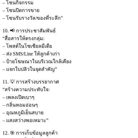
– โซนกิจกรรม
– โซนปิดการขาย
– โซนรับรางวัล/ของที่ระลึก”
10. 📢 การประชาสัมพันธ์
“สื่อสารให้ตรงกลุ่ม:
– โพสต์ในโซเชียลมีเดีย
– ส่ง SMS/Line ให้ลูกค้าเก่า
– ป้ายโฆษณาในบริเวณใกล้เคียง
– แจกใบปลิวในจุดสำคัญ”
11. 💡 การสร้างบรรยากาศ
“สร้างความประทับใจ:
– เพลงเปิดเบาๆ
– กลิ่นหอมอ่อนๆ
– อุณหภูมิเย็นสบาย
– แสงสว่างพอเหมาะ”
12. 🎯 การเก็บข้อมูลลูกค้า