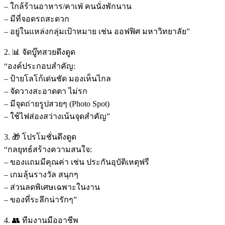
– ใกล้ร้านอาหาร/คาเฟ่ คนนั่งพักนาน
– มีที่จอดรถสะดวก
– อยู่ในแหล่งกลุ่มเป้าหมาย เช่น ออฟฟิศ มหาวิทยาลัย”
2. 📊 จัดบู๊ทสวยดึงดูด
“องค์ประกอบสำคัญ:
– ป้ายโลโก้เด่นชัด มองเห็นไกล
– จัดวางสะอาดตา ไม่รก
– มีจุดถ่ายรูปสวยๆ (Photo Spot)
– ใช้ไฟส่องสว่างเน้นจุดสำคัญ”
3. 🎁 โปรโมชั่นดึงดูด
“กลยุทธ์สร้างความสนใจ:
– ของแถมมีคุณค่า เช่น ประกันอุบัติเหตุฟรี
– เกมลุ้นรางวัล สนุกๆ
– ส่วนลดพิเศษเฉพาะในงาน
– ของที่ระลึกน่ารักๆ”
4. 👥 ทีมงานมืออาชีพ