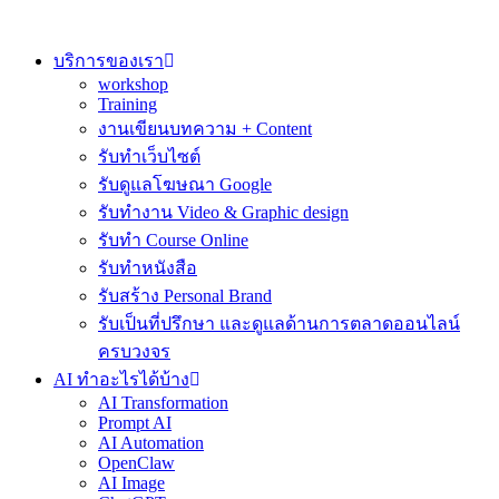
Skip
to
content
บริการของเรา
workshop
Training
งานเขียนบทความ + Content
รับทำเว็บไซต์
รับดูแลโฆษณา Google
รับทำงาน Video & Graphic design
รับทำ Course Online
รับทำหนังสือ
รับสร้าง Personal Brand
รับเป็นที่ปรึกษา และดูแลด้านการตลาดออนไลน์
ครบวงจร
AI ทำอะไรได้บ้าง
AI Transformation
Prompt AI
AI Automation
OpenClaw
AI Image