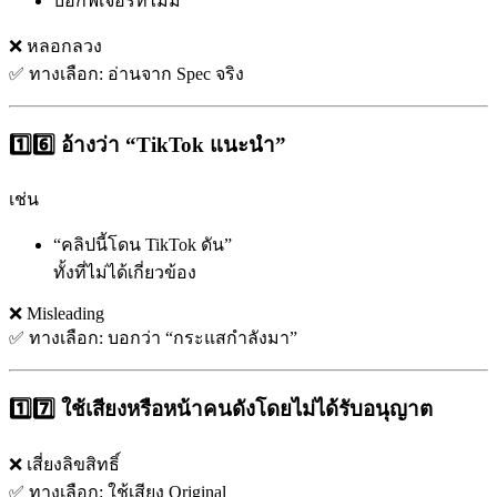
บอกฟีเจอร์ที่ไม่มี
❌ หลอกลวง
✅ ทางเลือก: อ่านจาก Spec จริง
1️⃣6️⃣ อ้างว่า “TikTok แนะนำ”
เช่น
“คลิปนี้โดน TikTok ดัน”
ทั้งที่ไม่ได้เกี่ยวข้อง
❌ Misleading
✅ ทางเลือก: บอกว่า “กระแสกำลังมา”
1️⃣7️⃣ ใช้เสียงหรือหน้าคนดังโดยไม่ได้รับอนุญาต
❌ เสี่ยงลิขสิทธิ์
✅ ทางเลือก: ใช้เสียง Original