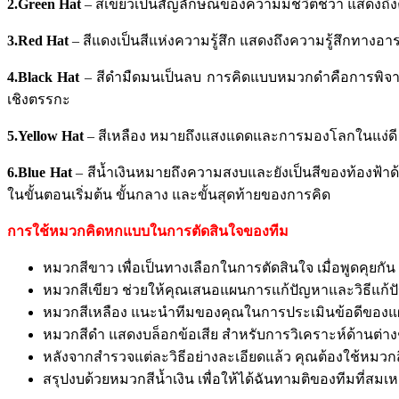
2.Green Hat
–
สีเขียวเป็นสัญลักษณ์ของความมีชีวิตชีวา
แสดงถึง
3.Red Hat
–
สีแดงเป็นสีแห่งความรู้สึก
แสดงถึงความรู้สึกทางอ
4.Black Hat
–
สีดำมืดมนเป็นลบ
การคิดแบบหมวกดำคือการพิจาร
เชิงตรรกะ
5.Yellow Hat
–
สีเหลือง หมายถึงแสงแดดและการมองโลกในแง่ดี
6.Blue Hat
–
สีน้ำเงินหมายถึงความสงบและยังเป็นสีของท้องฟ้าด
ในขั้นตอนเริ่มต้น
ขั้นกลาง
และขั้นสุดท้ายของการคิด
การใช้หมวกคิดหกแบบในการตัดสินใจของทีม
หมวกสีขาว เพื่อเป็นทางเลือกในการตัดสินใจ เมื่อพูดคุยกัน
หมวกสีเขียว ช่วยให้คุณเสนอแผนการแก้ปัญหาและวิธีแก้
หมวกสีเหลือง แนะนำทีมของคุณในการประเมินข้อดีของแผ
หมวกสีดำ แสดงบล็อกข้อเสีย สำหรับการวิเคราะห์ด้านต่
หลังจากสำรวจแต่ละวิธีอย่างละเอียดแล้ว คุณต้องใช้หม
สรุปงบด้วยหมวกสีน้ำเงิน เพื่อให้ได้ฉันทามติของทีมที่สมเ