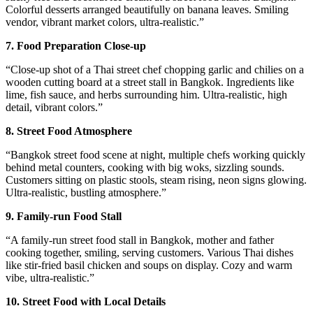
Colorful desserts arranged beautifully on banana leaves. Smiling
vendor, vibrant market colors, ultra-realistic.”
7. Food Preparation Close-up
“Close-up shot of a Thai street chef chopping garlic and chilies on a
wooden cutting board at a street stall in Bangkok. Ingredients like
lime, fish sauce, and herbs surrounding him. Ultra-realistic, high
detail, vibrant colors.”
8. Street Food Atmosphere
“Bangkok street food scene at night, multiple chefs working quickly
behind metal counters, cooking with big woks, sizzling sounds.
Customers sitting on plastic stools, steam rising, neon signs glowing.
Ultra-realistic, bustling atmosphere.”
9. Family-run Food Stall
“A family-run street food stall in Bangkok, mother and father
cooking together, smiling, serving customers. Various Thai dishes
like stir-fried basil chicken and soups on display. Cozy and warm
vibe, ultra-realistic.”
10. Street Food with Local Details