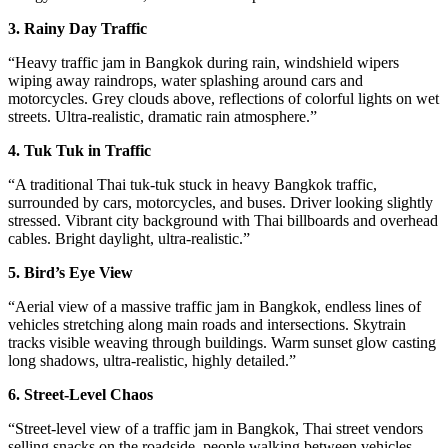
3. Rainy Day Traffic
“Heavy traffic jam in Bangkok during rain, windshield wipers
wiping away raindrops, water splashing around cars and
motorcycles. Grey clouds above, reflections of colorful lights on wet
streets. Ultra-realistic, dramatic rain atmosphere.”
4. Tuk Tuk in Traffic
“A traditional Thai tuk-tuk stuck in heavy Bangkok traffic,
surrounded by cars, motorcycles, and buses. Driver looking slightly
stressed. Vibrant city background with Thai billboards and overhead
cables. Bright daylight, ultra-realistic.”
5. Bird’s Eye View
“Aerial view of a massive traffic jam in Bangkok, endless lines of
vehicles stretching along main roads and intersections. Skytrain
tracks visible weaving through buildings. Warm sunset glow casting
long shadows, ultra-realistic, highly detailed.”
6. Street-Level Chaos
“Street-level view of a traffic jam in Bangkok, Thai street vendors
selling snacks on the roadside, people walking between vehicles.