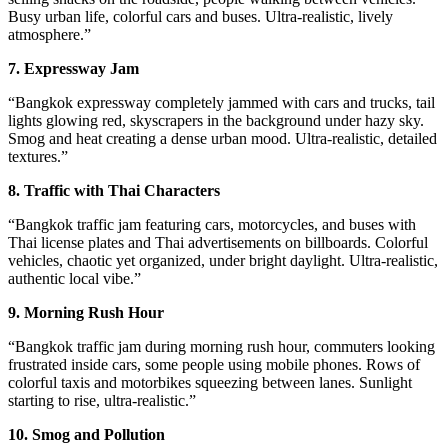
Busy urban life, colorful cars and buses. Ultra-realistic, lively
atmosphere.”
7. Expressway Jam
“Bangkok expressway completely jammed with cars and trucks, tail
lights glowing red, skyscrapers in the background under hazy sky.
Smog and heat creating a dense urban mood. Ultra-realistic, detailed
textures.”
8. Traffic with Thai Characters
“Bangkok traffic jam featuring cars, motorcycles, and buses with
Thai license plates and Thai advertisements on billboards. Colorful
vehicles, chaotic yet organized, under bright daylight. Ultra-realistic,
authentic local vibe.”
9. Morning Rush Hour
“Bangkok traffic jam during morning rush hour, commuters looking
frustrated inside cars, some people using mobile phones. Rows of
colorful taxis and motorbikes squeezing between lanes. Sunlight
starting to rise, ultra-realistic.”
10. Smog and Pollution