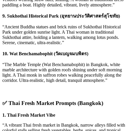
paddling a boat. Highly detailed, vibrant, lively atmosphere.”
9. Sukhothai Historical Park (อุทยานประวัติศาสตร์สุโขทัย)
“Ancient Buddha statues and brick ruins of Sukhothai Historical
Park under golden sunrise light. A Thai woman in traditional
Sukhothai attire, holding a lantern, walking among lotus ponds.
Serene, cinematic, ultra-realistic.”
10. Wat Benchamabophit (วัดเบญจมบพิตร)
“The Marble Temple (Wat Benchamabophit) in Bangkok, white
marble architecture with golden roofs shining under soft morning
light. A Thai monk in saffron robes walking peacefully along the
corridor. Ultra-realistic, high detail, tranquil atmosphere.”
✅
Thai Fresh Market Prompts (Bangkok)
1. Thai Fresh Market Vibe
“A vibrant Thai fresh market in Bangkok, narrow alleys filled with
colorful stalls selling fresh vegetables, herbs, spices, and tropical