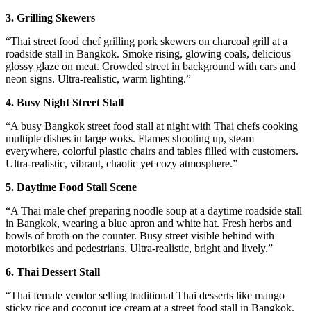
3. Grilling Skewers
“Thai street food chef grilling pork skewers on charcoal grill at a
roadside stall in Bangkok. Smoke rising, glowing coals, delicious
glossy glaze on meat. Crowded street in background with cars and
neon signs. Ultra-realistic, warm lighting.”
4. Busy Night Street Stall
“A busy Bangkok street food stall at night with Thai chefs cooking
multiple dishes in large woks. Flames shooting up, steam
everywhere, colorful plastic chairs and tables filled with customers.
Ultra-realistic, vibrant, chaotic yet cozy atmosphere.”
5. Daytime Food Stall Scene
“A Thai male chef preparing noodle soup at a daytime roadside stall
in Bangkok, wearing a blue apron and white hat. Fresh herbs and
bowls of broth on the counter. Busy street visible behind with
motorbikes and pedestrians. Ultra-realistic, bright and lively.”
6. Thai Dessert Stall
“Thai female vendor selling traditional Thai desserts like mango
sticky rice and coconut ice cream at a street food stall in Bangkok.