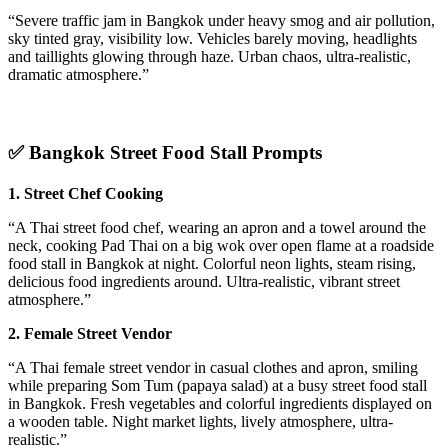
“Severe traffic jam in Bangkok under heavy smog and air pollution,
sky tinted gray, visibility low. Vehicles barely moving, headlights
and taillights glowing through haze. Urban chaos, ultra-realistic,
dramatic atmosphere.”
✅
Bangkok Street Food Stall Prompts
1. Street Chef Cooking
“A Thai street food chef, wearing an apron and a towel around the
neck, cooking Pad Thai on a big wok over open flame at a roadside
food stall in Bangkok at night. Colorful neon lights, steam rising,
delicious food ingredients around. Ultra-realistic, vibrant street
atmosphere.”
2. Female Street Vendor
“A Thai female street vendor in casual clothes and apron, smiling
while preparing Som Tum (papaya salad) at a busy street food stall
in Bangkok. Fresh vegetables and colorful ingredients displayed on
a wooden table. Night market lights, lively atmosphere, ultra-
realistic.”