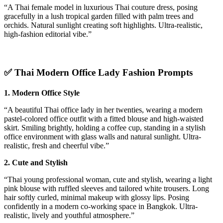
“A Thai female model in luxurious Thai couture dress, posing
gracefully in a lush tropical garden filled with palm trees and
orchids. Natural sunlight creating soft highlights. Ultra-realistic,
high-fashion editorial vibe.”
✅
Thai Modern Office Lady Fashion Prompts
1. Modern Office Style
“A beautiful Thai office lady in her twenties, wearing a modern
pastel-colored office outfit with a fitted blouse and high-waisted
skirt. Smiling brightly, holding a coffee cup, standing in a stylish
office environment with glass walls and natural sunlight. Ultra-
realistic, fresh and cheerful vibe.”
2. Cute and Stylish
“Thai young professional woman, cute and stylish, wearing a light
pink blouse with ruffled sleeves and tailored white trousers. Long
hair softly curled, minimal makeup with glossy lips. Posing
confidently in a modern co-working space in Bangkok. Ultra-
realistic, lively and youthful atmosphere.”