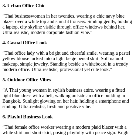
3. Urban Office Chic
“Thai businesswoman in her twenties, wearing a chic navy blue
blazer over a white top and slim-fit trousers. Smiling gently, holding
a laptop, city skyline visible through office windows behind her.
Ultra-realistic, modern corporate fashion vibe.”
4. Casual Office Look
“Thai office lady with a bright and cheerful smile, wearing a pastel
yellow blouse tucked into a light beige pencil skirt. Soft natural
makeup, simple jewelry. Standing beside a whiteboard in a trendy
modern office. Ultra-realistic, professional yet cute look.”
5. Outdoor Office Vibes
“A Thai young woman in stylish business attire, wearing a fitted
light blue dress with a belt, walking outside an office building in
Bangkok. Sunlight glowing on her hair, holding a smartphone and
smiling. Ultra-realistic, fresh and positive vibe.”
6. Playful Business Look
“Thai female office worker wearing a modern plaid blazer with a
white shirt and short skirt, posing playfully with peace sign. Bright