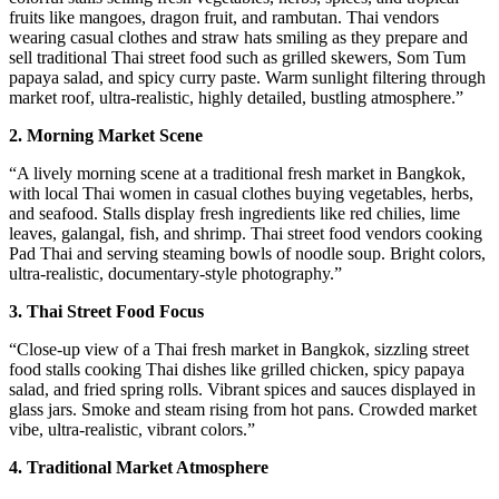
fruits like mangoes, dragon fruit, and rambutan. Thai vendors
wearing casual clothes and straw hats smiling as they prepare and
sell traditional Thai street food such as grilled skewers, Som Tum
papaya salad, and spicy curry paste. Warm sunlight filtering through
market roof, ultra-realistic, highly detailed, bustling atmosphere.”
2. Morning Market Scene
“A lively morning scene at a traditional fresh market in Bangkok,
with local Thai women in casual clothes buying vegetables, herbs,
and seafood. Stalls display fresh ingredients like red chilies, lime
leaves, galangal, fish, and shrimp. Thai street food vendors cooking
Pad Thai and serving steaming bowls of noodle soup. Bright colors,
ultra-realistic, documentary-style photography.”
3. Thai Street Food Focus
“Close-up view of a Thai fresh market in Bangkok, sizzling street
food stalls cooking Thai dishes like grilled chicken, spicy papaya
salad, and fried spring rolls. Vibrant spices and sauces displayed in
glass jars. Smoke and steam rising from hot pans. Crowded market
vibe, ultra-realistic, vibrant colors.”
4. Traditional Market Atmosphere