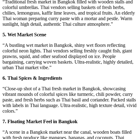
“Traditional fresh market in Bangkok filled with wooden stalls and
colorful umbrellas. Thai vendors selling baskets of fresh herbs,
chilies, lemongrass, kaffir lime leaves, and tropical fruits. An elderly
Thai woman preparing curry paste with a mortar and pestle. Warm
sunlight, high detail, authentic Thai culture atmosphere.”
5. Wet Market Scene
“A bustling wet market in Bangkok, shiny wet floors reflecting
colorful neon lights. Thai vendors selling freshly caught fish, giant
prawns, squid, and other seafood displayed on ice. People
bargaining, carrying woven baskets. Ultra-realistic, highly detailed,
urban Thai market vibe.”
6. Thai Spices & Ingredients
“Close-up shot of a Thai fresh market in Bangkok, showcasing
vibrant mounds of colorful spices like turmeric, chili powder, curry
paste, and fresh herbs such as Thai basil and coriander. Packed stalls
with labels in Thai language. Ultra-realistic, high texture detail, vivid
colors.”
7. Floating Market Feel in Bangkok
“A scene in a Bangkok market near the canal, wooden boats filled
with fresh produce like mangoes, bananas, and coconuts. Thai