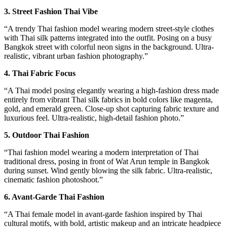
3. Street Fashion Thai Vibe
“A trendy Thai fashion model wearing modern street-style clothes
with Thai silk patterns integrated into the outfit. Posing on a busy
Bangkok street with colorful neon signs in the background. Ultra-
realistic, vibrant urban fashion photography.”
4. Thai Fabric Focus
“A Thai model posing elegantly wearing a high-fashion dress made
entirely from vibrant Thai silk fabrics in bold colors like magenta,
gold, and emerald green. Close-up shot capturing fabric texture and
luxurious feel. Ultra-realistic, high-detail fashion photo.”
5. Outdoor Thai Fashion
“Thai fashion model wearing a modern interpretation of Thai
traditional dress, posing in front of Wat Arun temple in Bangkok
during sunset. Wind gently blowing the silk fabric. Ultra-realistic,
cinematic fashion photoshoot.”
6. Avant-Garde Thai Fashion
“A Thai female model in avant-garde fashion inspired by Thai
cultural motifs, with bold, artistic makeup and an intricate headpiece