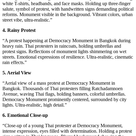
white T-shirts, headbands, and face masks. Holding up three-finger
salute, symbol of protest, with handwritten signs demanding political
reforms. Monument visible in the background. Vibrant colors, urban
street vibe, ultra-realistic.”
4. Rainy Protest
“A protest happening at Democracy Monument in Bangkok during
heavy rain. Thai protesters in raincoats, holding umbrellas and
protest signs. Reflections of monument lights shimmering on wet
streets. Emotional expressions of resilience. Ultra-realistic, cinematic
rain effects.”
5. Aerial View
“Aerial view of a mass protest at Democracy Monument in
Bangkok. Thousands of Thai protesters filling Ratchadamnoen
Avenue, waving Thai flags, holding banners, colorful umbrellas.
Democracy Monument prominently centered, surrounded by city
lights. Ultra-realistic, high detail.”
6. Emotional Close-up
“Close-up of a young Thai protester at Democracy Monument,
intense expression, eyes filled with determination. Holding a protest