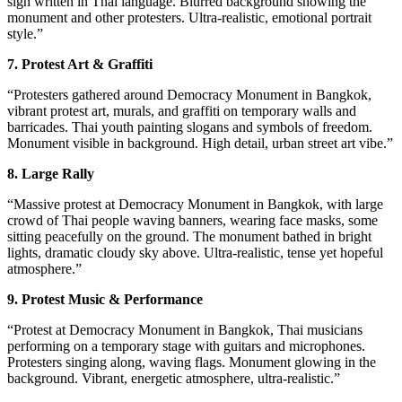
sign written in Thai language. Blurred background showing the
monument and other protesters. Ultra-realistic, emotional portrait
style.”
7. Protest Art & Graffiti
“Protesters gathered around Democracy Monument in Bangkok,
vibrant protest art, murals, and graffiti on temporary walls and
barricades. Thai youth painting slogans and symbols of freedom.
Monument visible in background. High detail, urban street art vibe.”
8. Large Rally
“Massive protest at Democracy Monument in Bangkok, with large
crowd of Thai people waving banners, wearing face masks, some
sitting peacefully on the ground. The monument bathed in bright
lights, dramatic cloudy sky above. Ultra-realistic, tense yet hopeful
atmosphere.”
9. Protest Music & Performance
“Protest at Democracy Monument in Bangkok, Thai musicians
performing on a temporary stage with guitars and microphones.
Protesters singing along, waving flags. Monument glowing in the
background. Vibrant, energetic atmosphere, ultra-realistic.”