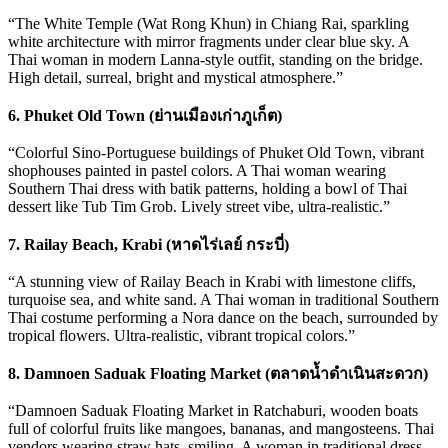
“The White Temple (Wat Rong Khun) in Chiang Rai, sparkling
white architecture with mirror fragments under clear blue sky. A
Thai woman in modern Lanna-style outfit, standing on the bridge.
High detail, surreal, bright and mystical atmosphere.”
6. Phuket Old Town (ย่านเมืองเก่าภูเก็ต)
“Colorful Sino-Portuguese buildings of Phuket Old Town, vibrant
shophouses painted in pastel colors. A Thai woman wearing
Southern Thai dress with batik patterns, holding a bowl of Thai
dessert like Tub Tim Grob. Lively street vibe, ultra-realistic.”
7. Railay Beach, Krabi (หาดไร่เลย์ กระบี่)
“A stunning view of Railay Beach in Krabi with limestone cliffs,
turquoise sea, and white sand. A Thai woman in traditional Southern
Thai costume performing a Nora dance on the beach, surrounded by
tropical flowers. Ultra-realistic, vibrant tropical colors.”
8. Damnoen Saduak Floating Market (ตลาดน้ำดำเนินสะดวก)
“Damnoen Saduak Floating Market in Ratchaburi, wooden boats
full of colorful fruits like mangoes, bananas, and mangosteens. Thai
vendors wearing straw hats, smiling. A woman in traditional dress