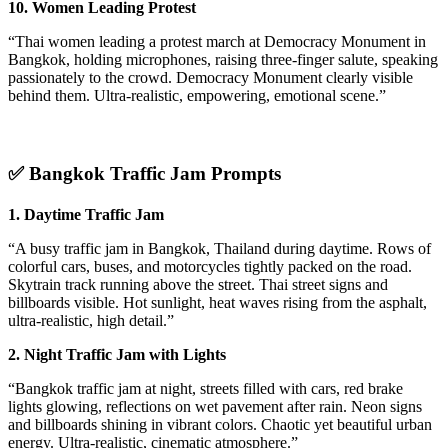
10. Women Leading Protest
“Thai women leading a protest march at Democracy Monument in
Bangkok, holding microphones, raising three-finger salute, speaking
passionately to the crowd. Democracy Monument clearly visible
behind them. Ultra-realistic, empowering, emotional scene.”
✅
Bangkok Traffic Jam Prompts
1. Daytime Traffic Jam
“A busy traffic jam in Bangkok, Thailand during daytime. Rows of
colorful cars, buses, and motorcycles tightly packed on the road.
Skytrain track running above the street. Thai street signs and
billboards visible. Hot sunlight, heat waves rising from the asphalt,
ultra-realistic, high detail.”
2. Night Traffic Jam with Lights
“Bangkok traffic jam at night, streets filled with cars, red brake
lights glowing, reflections on wet pavement after rain. Neon signs
and billboards shining in vibrant colors. Chaotic yet beautiful urban
energy. Ultra-realistic, cinematic atmosphere.”