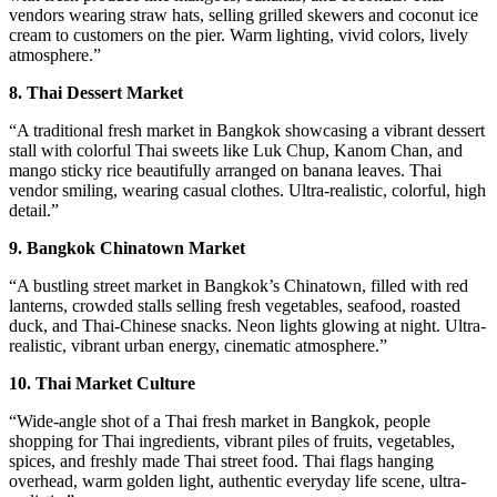
vendors wearing straw hats, selling grilled skewers and coconut ice
cream to customers on the pier. Warm lighting, vivid colors, lively
atmosphere.”
8. Thai Dessert Market
“A traditional fresh market in Bangkok showcasing a vibrant dessert
stall with colorful Thai sweets like Luk Chup, Kanom Chan, and
mango sticky rice beautifully arranged on banana leaves. Thai
vendor smiling, wearing casual clothes. Ultra-realistic, colorful, high
detail.”
9. Bangkok Chinatown Market
“A bustling street market in Bangkok’s Chinatown, filled with red
lanterns, crowded stalls selling fresh vegetables, seafood, roasted
duck, and Thai-Chinese snacks. Neon lights glowing at night. Ultra-
realistic, vibrant urban energy, cinematic atmosphere.”
10. Thai Market Culture
“Wide-angle shot of a Thai fresh market in Bangkok, people
shopping for Thai ingredients, vibrant piles of fruits, vegetables,
spices, and freshly made Thai street food. Thai flags hanging
overhead, warm golden light, authentic everyday life scene, ultra-