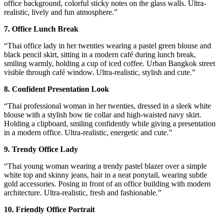
office background, colorful sticky notes on the glass walls. Ultra-
realistic, lively and fun atmosphere.”
7. Office Lunch Break
“Thai office lady in her twenties wearing a pastel green blouse and
black pencil skirt, sitting in a modern café during lunch break,
smiling warmly, holding a cup of iced coffee. Urban Bangkok street
visible through café window. Ultra-realistic, stylish and cute.”
8. Confident Presentation Look
“Thai professional woman in her twenties, dressed in a sleek white
blouse with a stylish bow tie collar and high-waisted navy skirt.
Holding a clipboard, smiling confidently while giving a presentation
in a modern office. Ultra-realistic, energetic and cute.”
9. Trendy Office Lady
“Thai young woman wearing a trendy pastel blazer over a simple
white top and skinny jeans, hair in a neat ponytail, wearing subtle
gold accessories. Posing in front of an office building with modern
architecture. Ultra-realistic, fresh and fashionable.”
10. Friendly Office Portrait