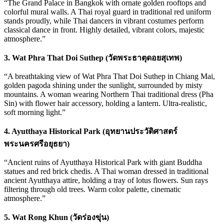
“The Grand Palace in Bangkok with ornate golden rooftops and
colorful mural walls. A Thai royal guard in traditional red uniform
stands proudly, while Thai dancers in vibrant costumes perform
classical dance in front. Highly detailed, vibrant colors, majestic
atmosphere.”
3. Wat Phra That Doi Suthep (วัดพระธาตุดอยสุเทพ)
“A breathtaking view of Wat Phra That Doi Suthep in Chiang Mai,
golden pagoda shining under the sunlight, surrounded by misty
mountains. A woman wearing Northern Thai traditional dress (Pha
Sin) with flower hair accessory, holding a lantern. Ultra-realistic,
soft morning light.”
4. Ayutthaya Historical Park (อุทยานประวัติศาสตร์
พระนครศรีอยุธยา)
“Ancient ruins of Ayutthaya Historical Park with giant Buddha
statues and red brick chedis. A Thai woman dressed in traditional
ancient Ayutthaya attire, holding a tray of lotus flowers. Sun rays
filtering through old trees. Warm color palette, cinematic
atmosphere.”
5. Wat Rong Khun (วัดร่องขุ่น)