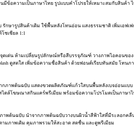
านบนมีข้อความเป็นภาษาไทย รูปแบบคำโปรยให้เหมาะสมกับสินค้า ไ
ักษารูปสินค้าเดิม ใช้พื้นหลังโทนอ่อน แสงธรรมชาติ เพิ่มเอฟเฟกต์
์โซเชียล 1:1
จุดเด่น ห้ามเปลี่ยนรูปลักษณ์หรือสีบรรจุภัณฑ์ วางภาพไอคอนข
plash ดูสดใส เพิ่มข้อความชื่อสินค้า ด้วยฟอนต์เรียบทันสมัย โทนภ
จากภาพต้นฉบับ แสดงขวดผลิตภัณฑ์แก้วใสบนพื้นหลังเบจอ่อนแบบ 
ุ่ม สไตล์โฆษณาสกินแคร์พรีเมียม พร้อมข้อความโปรโมตเป็นภาษาไท
าพต้นฉบับ นำจากภาพต้นฉบับวางบนผิวน้ำสีฟ้าใสที่มีระลอกคลื่น
มภาพเดิม คุมภาพรวมให้สะอาด สดชื่น และดูพรีเมียม