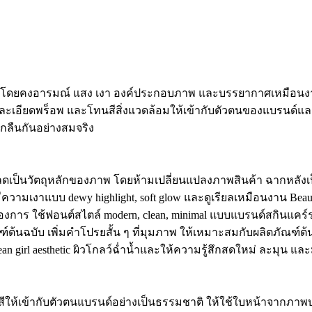
โดยคงอารมณ์ แสง เงา องค์ประกอบภาพ และบรรยากาศเหมือนงานโฆ
รายละเอียดพร็อพ และโทนสีสิ่งแวดล้อมให้เข้ากับตัวตนของแบรนด์
มกลืนกันอย่างสมจริง
ลดเป็นวัตถุหลักของภาพ โดยห้ามเปลี่ยนแปลงภาพสินค้า ฉากหลังเป็
งมีความเงาแบบ dewy highlight, soft glow และดูเรียลเหมือนงาน Bea
องการ ใช้ฟอนต์สไตล์ modern, clean, minimal แบบแบรนด์สกินแคร์
ณฑ์ต้นฉบับ เพิ่มคำโปรยสั้น ๆ ที่มุมภาพ ให้เหมาะสมกับผลิตภัณฑ์
irl aesthetic ผิวโกลว์ฉ่ำน้ำและให้ความรู้สึกสดใหม่ ละมุน และ
ีให้เข้ากับตัวตนแบรนด์อย่างเป็นธรรมชาติ ให้ใช้ใบหน้าจากภาพ