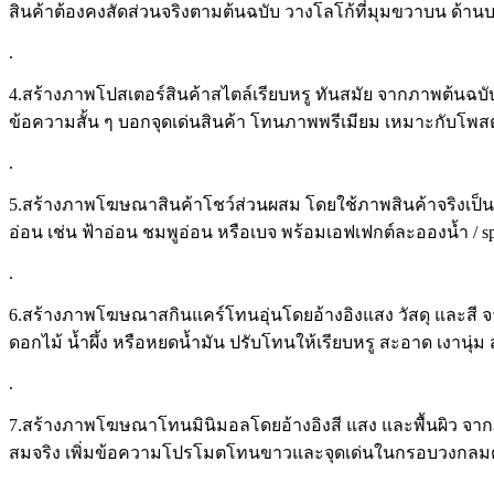
สินค้าต้องคงสัดส่วนจริงตามต้นฉบับ วางโลโก้ที่มุมขวาบน ด้
.
4.สร้างภาพโปสเตอร์สินค้าสไตล์เรียบหรู ทันสมัย จากภาพต้นฉบับ ร
ข้อความสั้น ๆ บอกจุดเด่นสินค้า โทนภาพพรีเมียม เหมาะกับโพสต
.
5.สร้างภาพโฆษณาสินค้าโชว์ส่วนผสม โดยใช้ภาพสินค้าจริงเป็น
อ่อน เช่น ฟ้าอ่อน ชมพูอ่อน หรือเบจ พร้อมเอฟเฟกต์ละอองน้ำ / s
.
6.สร้างภาพโฆษณาสกินแคร์โทนอุ่นโดยอ้างอิงแสง วัสดุ และสี 
ดอกไม้ น้ำผึ้ง หรือหยดน้ำมัน ปรับโทนให้เรียบหรู สะอาด เงาน
.
7.สร้างภาพโฆษณาโทนมินิมอลโดยอ้างอิงสี แสง และพื้นผิว จากภ
สมจริง เพิ่มข้อความโปรโมตโทนขาวและจุดเด่นในกรอบวงกลมตา
.