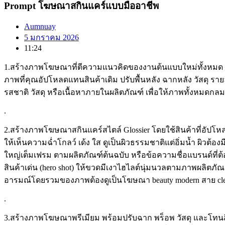
Prompt โฆษณาสกินแคร์แบบมืออาชีพ
Aumnuay
5 มกราคม 2026
11:24
1.สร้างภาพโฆษณาที่ตีความแนวคิดของงานต้นแบบใหม่ทั้งหมด 
ภาพที่คุณอัปโหลดแทนสินค้าเดิม ปรับพื้นหลัง ฉากหลัง วัสดุ 
รสชาติ วัสดุ หรือเนื้อหาภายในผลิตภัณฑ์ เพื่อให้ภาพทั้งหมดกล
.
2.สร้างภาพโฆษณาสกินแคร์สไตล์ Glossier โดยใช้สินค้าที่อัปโห
ให้เห็นความฉ่ำโกลว์ เด้ง ใส ดูเป็นผิวธรรมชาติแต่อิ่มน้ำ ผิวต้อ
ใหญ่เต็มเฟรม ตามผลิตภัณฑ์ต้นฉบับ หรือข้อความชื่อแบรนด์ที่ต้
สินค้าเด่น (hero shot) ให้ขวดมีเงาไฮไลต์นุ่มนวลตามภาพผลิตภั
อารมณ์โดยรวมของภาพต้องดูเป็นโฆษณา beauty modern สาย clean g
.
3.สร้างภาพโฆษณาพรีเมียม พร้อมปรับฉาก พร็อพ วัสดุ และโทนส