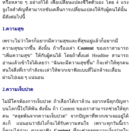
หรือหลาย ๆ อย่างก็ได้ เพื่อ
เปลี่ยนแปลงชีวิตตัวเอง
โดย 4 แรง
จูงใจสำคัญที่สามารถ
ขับเคลื่นการเปลี่ยนแปลง
ให้กับผู้คนได้นั้น
มีดังต่อไปนี้
1.ความสุข
เพราะไม่ว่าใครก็อยากมีความสุข
และที่สุขอยู่แล้วก็อยากมี
ความสุขมากขึ้น
ดังนั้น ถ้าเรื่องเล่า
Content
ของเราสามารถ
“เพิ่มความสุข” ให้กับผู้คนได้
โดยถ้าตั้งแต่ Headline สามารถ
อ่านแล้วเข้าใจได้เลยว่า “ฉันจะมีความสุขขึ้น”
ก็จะทำให้ทุกคน
สนใจสิ่งที่เรากำลังจะเล่า
ให้พวกเขาฟังแบบที่ไม่กล้า
จะเลื่อน
ผ่านไปเฉย ๆ แน่นอน
2.ความเจ็บปวด
ไม่มีใครต้องการเจ็บปวด ถ้าเลือกได้เราล้วน
อยากหนีทุกปัญหา
บนโลกนี้ไปให้พ้น
ดังนั้น ถ้า Content ของเราสามารถช่วยให้ทุก
คน
“หลุดพ้นจากความเจ็บปวด” จากปัญหา
ที่พวกเขาเจออยู่ได้
ล่ะก็ แน่นอนว่ายังไง
ก็จะได้รับความสนใจ เพราะทุกวันนี้
เรา
ก็ตามไล่อ่าน ตามหาฟัง
Content
ที่จะช่วยลดความเจ็บปวดใน