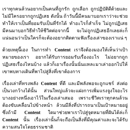
เราทุกคนล้วนอยากเป็นคนที่ถูกรัก
ถูกเลือก ถูกปฏิบัติดีด้วย
และ
ไม่มีใครอยากถูกปฏิเสธ
ดังนั้น ถ้าวันนี้มีคนมาบอกเราว่า
จะช่วย
ทำให้เราเป็นที่ยอมรับเป็นที่รักได้
ทำอะไรก็สำเร็จ ไม่ถูกปฏิเสธ
มีคนมาบอกวิธีทำให้ชีวิตต่อจากนี้
จะไม่ถูกปฏิเสธอีกเลยล่ะก็
แน่นอนว่าเป็นใครก็จะต้องอยาก
ติดตามฟังเรื่องเล่าของเราแน่ ๆ
ด้วยเหตุนี้เอง ในการทำ
Content
เราจึงต้องมองให้เห็นว่าเป้า
หมายของเรา
อยากได้รับการยอมรับเรื่องอะไร
ไม่อยากถูก
ปฏิเสธเรื่องไหนบ้าง
แล้วก็เอาเรื่องนั้นนั่นแหละมาเล่าออกไป
ให้
เขาพบทางเดินที่พาไปสู่สิ่งที่เขาต้องการ
เรื่องเล่าที่ทรงพลัง
Content
ที่ดี
และมีพลังพอจะถูกแชร์
ส่งต่อ
เป็นวงกว้างได้นั้น
ส่วนใหญ่แล้วจะแฝงการเพิ่มแรงจูงใจ
อะไร
บางอย่างหนึ่งเอาไว้ในเรื่องเล่าเสมอ
เพราะชีวิตเราทุกคนล้วน
ต้อง
ขับเคลื่อนไปข้างหน้า
ล้วนมีสิ่งที่ปรารถนาเป็นเป้าหมายอยู่
ซึ่งถ้ามี
Content
ใดมาช่วยพาเรา
ไปสู่จุดหมายที่ฝันได้ล่ะก็
Content
นั้น
เรื่องเล่านั้นก็จะถือเป็นสิ่งที่มีคุณค่า
และจะได้รับ
ความสนใจโดยธรรมชาติ