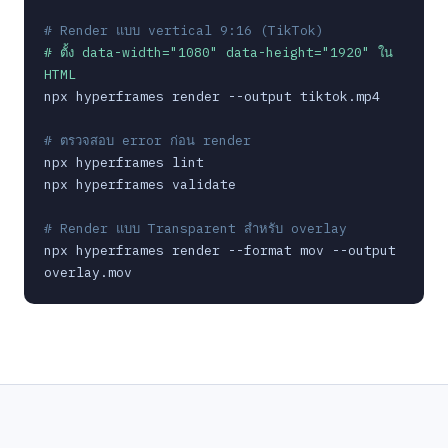
# Render แบบ vertical 9:16 (TikTok)
# ตั้ง data-width="1080" data-height="1920" ใน 
HTML
npx hyperframes render --output tiktok.mp4

# ตรวจสอบ error ก่อน render
npx hyperframes lint

npx hyperframes validate

# Render แบบ Transparent สำหรับ overlay
npx hyperframes render --format mov --output 
overlay.mov