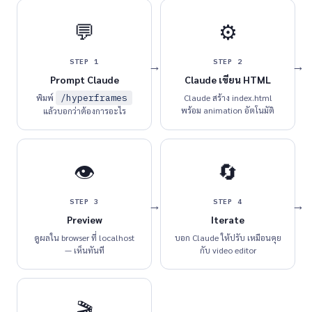
💬
⚙️
STEP 1
STEP 2
Prompt Claude
Claude เขียน HTML
พิมพ์
/hyperframes
Claude สร้าง index.html
พร้อม animation อัตโนมัติ
แล้วบอกว่าต้องการอะไร
👁️
🔄
STEP 3
STEP 4
Preview
Iterate
ดูผลใน browser ที่ localhost
บอก Claude ให้ปรับ เหมือนคุย
— เห็นทันที
กับ video editor
🎬