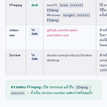
FFmpeg
macOS:
ใช้ 
brew install
ต้องมี
วิดีโอ
ffmpeg
Windows:
ครั้งเ
winget install
ffmpeg
video-
github.com/browser-
สำหรั
ไม่
บังคับ
use
use/video-use
วิเคร
ต่อวิ
โดยต
Docker
docker.com/products/docker-
สำหร
ไม่
บังคับ
desktop
rende
repr
100
ตรวจสอบ FFmpeg:
เปิด terminal แล้วรัน
ffmpeg -
— ถ้าเห็น version number แสดงว่าพร้อมแล้ว
version