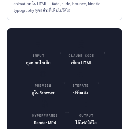
animation ใน HTML — fade, slide, bounce, kinetic
typography ทุกอย่างที่เห็นในวิดีโอ
💬
🤖
→
→
INPUT
CLAUDE CODE
คุณบอกไอเดีย
เขียน HTML
🌐
🔄
→
→
PREVIEW
ITERATE
ดูใน Browser
ปรับแต่ง
🎬
📱
→
HYPERFRAMES
OUTPUT
Render MP4
ได้ไฟล์วิดีโอ