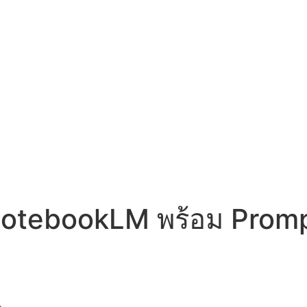
otebookLM พร้อม Prompt
น