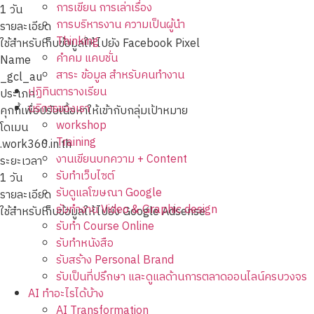
การเขียน การเล่าเรื่อง
1 วัน
การบริหารงาน ความเป็นผู้นำ
รายละเอียด
Thinking
ใช้สำหรับเก็บข้อมูลให้ไปยัง Facebook Pixel
คำคม แคบชั่น
Name
สาระ ข้อมูล สำหรับคนทำงาน
_gcl_au
ปฏิทินตารางเรียน
ประเภท
บริการของเรา
คุกกี้เพื่อปรับเนื้อหาให้เข้ากับกลุ่มเป้าหมาย
workshop
โดเมน
Training
.work360.in.th
งานเขียนบทความ + Content
ระยะเวลา
รับทำเว็บไซต์
1 วัน
รับดูแลโฆษณา Google
รายละเอียด
รับทำงาน Video & Graphic design
ใช้สำหรับเก็บข้อมูลให้ไปยัง Google Adsense
รับทำ Course Online
รับทำหนังสือ
รับสร้าง Personal Brand
รับเป็นที่ปรึกษา และดูแลด้านการตลาดออนไลน์ครบวงจร
AI ทำอะไรได้บ้าง
AI Transformation