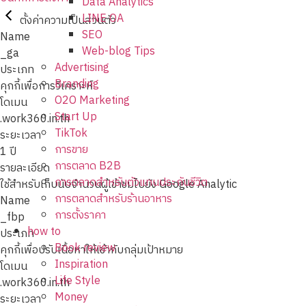
Data Analytics
LINE OA
ตั้งค่าความเป็นส่วนตัว
SEO
Name
Web-blog Tips
_ga
Advertising
ประเภท
Branding
คุกกี้เพื่อการวิเคราะห์
O2O Marketing
โดเมน
Start Up
.work360.in.th
TikTok
ระยะเวลา
การขาย
1 ปี
การตลาด B2B
รายละเอียด
การตลาดสำหรับตัวแทนประกันชีวิต
ใช้สำหรับเก็บนับจำนวนผู้เข้าชมไปยัง Google Analytic
การตลาดสำหรับร้านอาหาร
Name
การตั้งราคา
_fbp
how to
ประเภท
Book review
คุกกี้เพื่อปรับเนื้อหาให้เข้ากับกลุ่มเป้าหมาย
Inspiration
โดเมน
Life Style
.work360.in.th
Money
ระยะเวลา