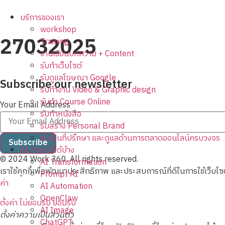
Skip
to
บริการของเรา
content
workshop
27032025
Training
งานเขียนบทความ + Content
รับทำเว็บไซต์
รับดูแลโฆษณา Google
Subscribe our newsletter
รับทำงาน Video & Graphic design
รับทำ Course Online
Your Email Address
รับทำหนังสือ
รับสร้าง Personal Brand
รับเป็นที่ปรึกษา และดูแลด้านการตลาดออนไลน์ครบวงจร
Subscribe
AI ทำอะไรได้บ้าง
© 2024 Work 360. All rights reserved.
AI Transformation
เราใช้คุกกี้เพื่อพัฒนาประสิทธิภาพ และประสบการณ์ที่ดีในการใช้เว็บ
Prompt AI
ค่า
AI Automation
OpenClaw
ตั้งค่า
ไม่ยอมรับ
ยอมรับ
AI Image
ตั้งค่าความเป็นส่วนตัว
ChatGPT